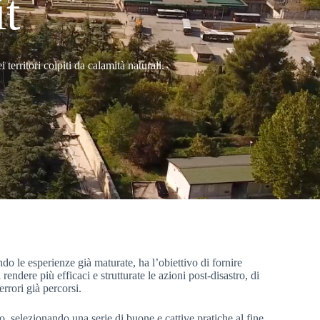
it
territori colpiti da calamità naturali.
do le esperienze già maturate, ha l’obiettivo di fornire
endere più efficaci e strutturate le azioni post-disastro, di
e errori già percorsi.
o, selezionando una serie di buone e cattive pratiche al fine