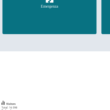
In questa sezione troverai le schede relative all'
Emergenza
emergenza
Visitors
Total: 16 598