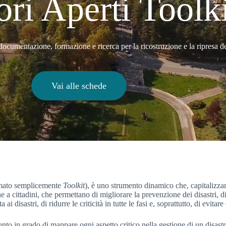
ori Aperti Toolk
 documentazione, formazione e ricerca per la ricostruzione e la ripresa dei 
Vai alle schede
mato semplicemente
Toolkit
), è uno strumento dinamico che, capitalizzan
 cittadini, che permettano di migliorare la prevenzione dei disastri, di r
a ai disastri, di ridurre le criticità in tutte le fasi e, soprattutto, di evitar
nto in grado di mappare ogni aspetto critico nella gestione di un disastr