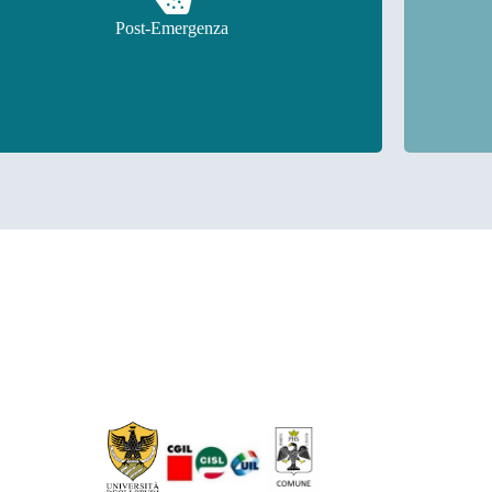
In questa sezione troverai le schede relative al Post
In que
Post-Emergenza
Emergenza