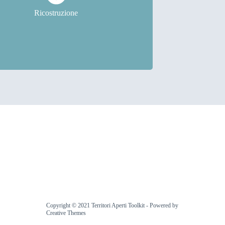
sta sezione troverai le schede relative alla
Ricostruzione
Ricostruzione
Copyright © 2021 Territori Aperti Toolkit - Powered by
Creative Themes