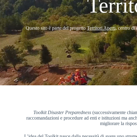
Territ
Questo sito è parte del progetto
Territori Aperti
, centro di
Toolkit Disaster Preparedness
(successivamente chia
raccomandazioni e procedure ad enti e istituzioni ma anche a
migliorare la rispost
L’idea del Toolkit nasce dalla necessità di avere uno strume