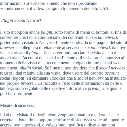
informazioni sui visitatori a meno che non riproducano
volontariamente il video. Luogo di trattamento dei dati: USA.
Plugin Social Network
Il sito incorpora anche
plugin
, sotto forma di menu di bottoni, al fine di
consentire una facile condivisione dei contenuti sui
social network
preferiti dai visitatori. Nel caso l’utente condivida una pagina del sito, il
browser
si collegherà direttamente ai server del
social network
da dove
viene caricato il
plugin
. Tale server può tracciare la visita al sito e
associarla all’account del social se l’utente o il visitatore è connesso al
momento della visita o ha recentemente navigato in uno dei siti
web
contenenti
plugin
social. Se l’utente non desidera che il
social network
registri i dati relativi alla sua visita, deve uscire dal proprio
account
social (
logout
) ed eliminare i cookies che il
social network
ha installato
nel proprio
browser
. La raccolta e l’uso delle informazioni da parte di
tali terzi sono regolati dalle rispettive informative
privacy
alle quali si
può far riferimento.
Misure di sicurezza
I dati dei visitatori o degli utenti vengono trattati in maniera lecita e
corretta, adottando le opportune misure di sicurezza volte ad impedire
accessi non autorizzati, divulgazione, modifica o distruzione non