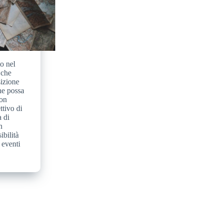
o nel
 che
izione
che possa
non
ttivo di
a di
n
ibilità
 eventi